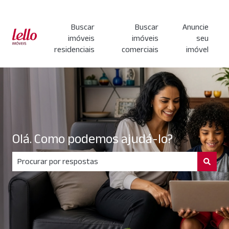
Buscar
Buscar
Anuncie
imóveis
imóveis
seu
residenciais
comerciais
imóvel
Olá. Como podemos ajudá-lo?
Não há sugestões porque o campo de pesquisa está em br