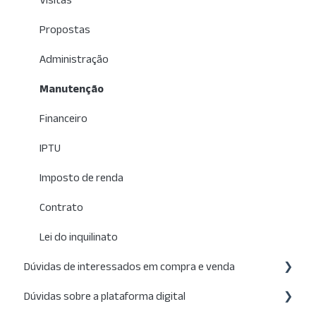
Manutenção
Propostas
Pagamentos
Administração
IPTU
Manutenção
Imposto de renda
Financeiro
Contrato
IPTU
Lei do inquilinato
Imposto de renda
Contrato
Lei do inquilinato
Dúvidas de interessados em compra e venda
Dúvidas sobre a plataforma digital
Anúncio