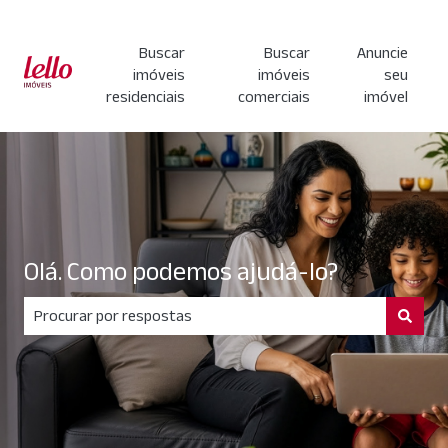
Buscar
Buscar
Anuncie
imóveis
imóveis
seu
residenciais
comerciais
imóvel
Olá. Como podemos ajudá-lo?
Não há sugestões porque o campo de pesquisa está em br