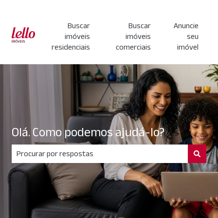
Buscar
Buscar
Anuncie
imóveis
imóveis
seu
residenciais
comerciais
imóvel
Olá. Como podemos ajudá-lo?
Não há sugestões porque o campo de pesquisa está em br