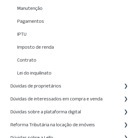
Manutenção
Pagamentos
IPTU
Imposto de renda
Contrato
Lei do inquilinato
Dúvidas de proprietários
Dúvidas de interessados em compra e venda
Anúncio
Dúvidas sobre a plataforma digital
Visitas
Anúncio
Reforma Tributária na locação de imóveis
Propostas
Visitas
Busca de imóveis
Dúvidas sobre a Lello
Administração
Propostas
Filtros de busca
O que muda e visão geral